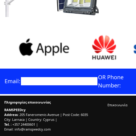
OR Phone
Email:
Number:
Πληροφορίες επικοινωνίας
Επικοινωνία
RAMSPEEDcy
Address:
205 Faneromenis Avenue | Post Code: 6035
City: Larnaca | Country: Cyprus |
Tel. :
+357 24400601 |
Email:
info@ramspeedcy.com