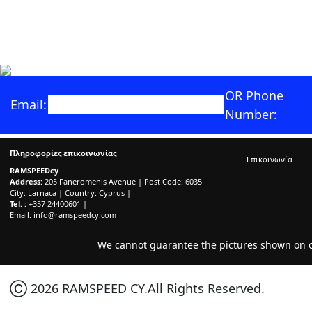
OR Phone
Email:
Number:
Πληροφορίες επικοινωνίας
Επικοινωνία
RAMSPEEDcy
Address:
205 Faneromenis Avenue | Post Code: 6035
City: Larnaca | Country: Cyprus |
Tel. :
+357 24400601 |
Email:
info@ramspeedcy.com
We cannot guarantee the pictures shown on ou
Ⓒ 2026 RAMSPEED CY.All Rights Reserved.