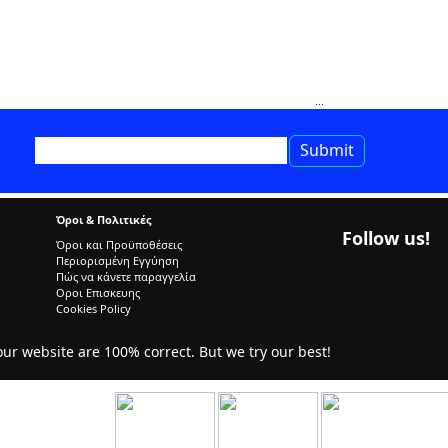
Όροι & Πολιτικές
Follow us!
Όροι και Προϋποθέσεις
Περιορισμένη Εγγύηση
Πώς να κάνετε παραγγελία
Οροι Επισκευης
Cookies Policy
r website are 100% correct. But we try our best!