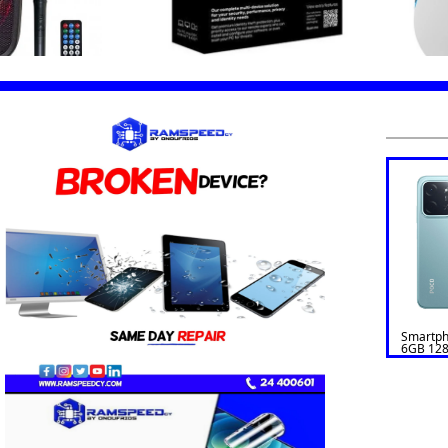
Smartp
6GB 128
GREEN