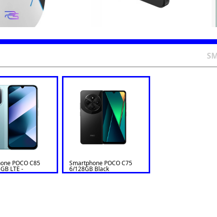
SM
hone POCO C85
Smartphone POCO C75
GB LTE -
6/128GB Black