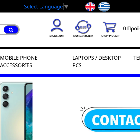
Select Language
▼
0 Προϊ
MOBILE PHONE
LAPTOPS / DESKTOP
TE
ACCESSORIES
PCS