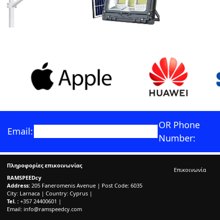
OR Phone
Email:
Number:
Πληροφορίες επικοινωνίας
Επικοινωνία
RAMSPEEDcy
Address:
205 Faneromenis Avenue | Post Code: 6035
City: Larnaca | Country: Cyprus |
Tel. :
+357 24400601 |
Email:
info@ramspeedcy.com