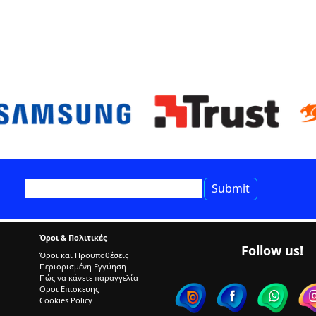
Όροι & Πολιτικές
Follow us!
Όροι και Προϋποθέσεις
Περιορισμένη Εγγύηση
Πώς να κάνετε παραγγελία
Οροι Επισκευης
Cookies Policy