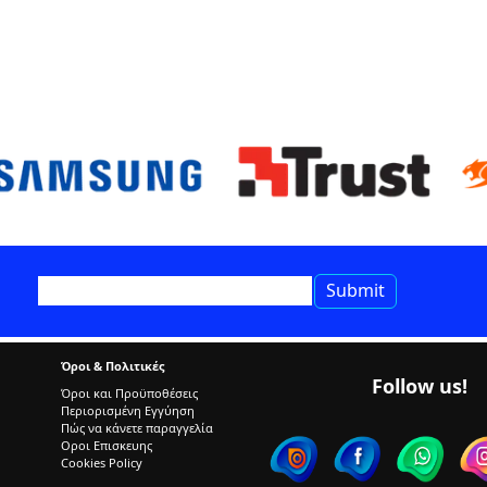
Όροι & Πολιτικές
Follow us!
Όροι και Προϋποθέσεις
Περιορισμένη Εγγύηση
Πώς να κάνετε παραγγελία
Οροι Επισκευης
Cookies Policy