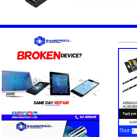
ARMAG
AURORA
Tιμή γι
Διαθ
Ποσ: