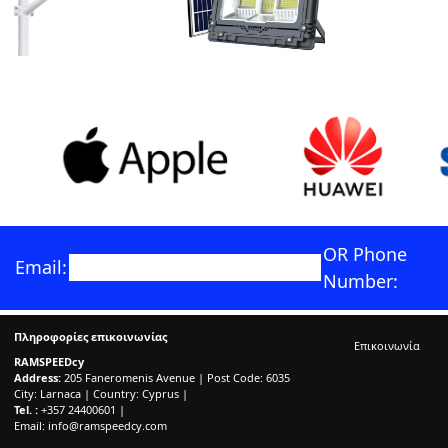
OR Phone
Email:
Number:
Πληροφορίες επικοινωνίας
Επικοινωνία
RAMSPEEDcy
Address:
205 Faneromenis Avenue | Post Code: 6035
City: Larnaca | Country: Cyprus |
Tel. :
+357 24400601 |
Email:
info@ramspeedcy.com