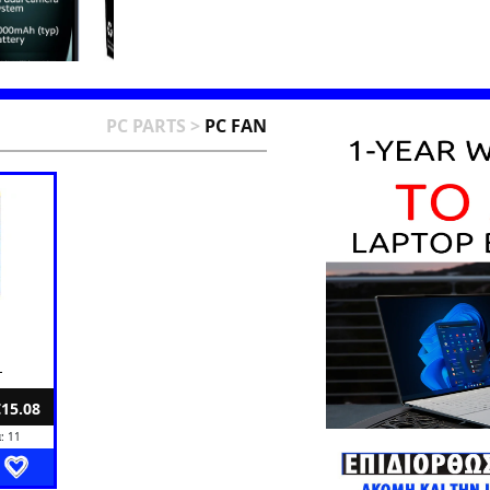
PC PARTS
>
PC FAN
L
€15.08
: 11