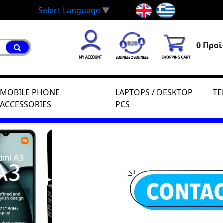
Select Language
▼
0 Προϊ
MOBILE PHONE
LAPTOPS / DESKTOP
TE
ACCESSORIES
PCS